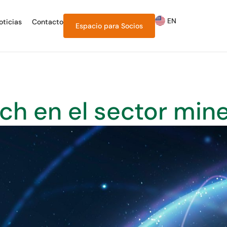
EN
oticias
Contacto
Espacio para
Socios
ech en el sector min