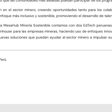
do que las comunidades más aisladas puedan participar de los progr
ón en el sector minero, creando oportunidades tanto para los co
foque más inclusivo y sostenible, promoviendo el desarrollo de tale
de la MesaHub Minería Sostenible contamos con dos EdTech peruana
house para las empresas mineras, haciendo uso de enfoques innova
evas soluciones que puedan ayudar al sector minero a impulsar sus 
Perú