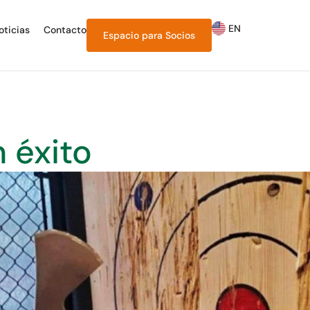
EN
oticias
Contacto
Espacio para
Socios
n éxito