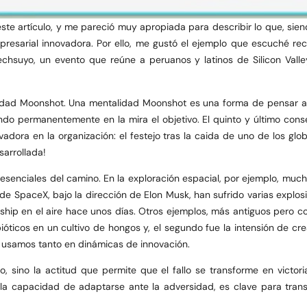
 artículo, y me pareció muy apropiada para describir lo que, siendo
presarial innovadora. Por ello, me gustó el ejemplo que escuché r
chsuyo, un evento que reúne a peruanos y latinos de Silicon Valle
alidad Moonshot. Una mentalidad Moonshot es una forma de pensar 
o permanentemente en la mira el objetivo. El quinto y último consejo
dora en la organización: el festejo tras la caida de uno de los globos
sarrollada!
 esenciales del camino. En la exploración espacial, por ejemplo, mu
 SpaceX, bajo la dirección de Elon Musk, han sufrido varias explosio
hip en el aire hace unos días. Otros ejemplos, más antiguos pero coti
ióticos en un cultivo de hongos y, el segundo fue la intensión de cr
y usamos tanto en dinámicas de innovación.
do, sino la actitud que permite que el fallo se transforme en victo
, o la capacidad de adaptarse ante la adversidad, es clave para tran