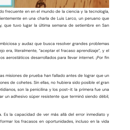
 frecuente en en el mundo de la ciencia y la tecnología,
ecientemente en una charla de Luis Larco, un peruano que
y, que tuvo lugar la última semana de setiembre en San
ambiciosa y audaz que busca resolver grandes problemas
 era, literalmente, “aceptar el fracaso aprendizaje”, y el
 aerostáticos desarrollados para llevar internet. ¡Por fin
chas misiones de prueba han fallado antes de lograr que un
nes de cohetes. Sin ellas, no hubiera sido posible el gran
dianos, son la penicilina y los post-it: la primera fue una
ear un adhesivo súper resistente que terminó siendo débil,
ria. Es la capacidad de ver más allá del error inmediato y
sformar los fracasos en oportunidades, incluso en la vida