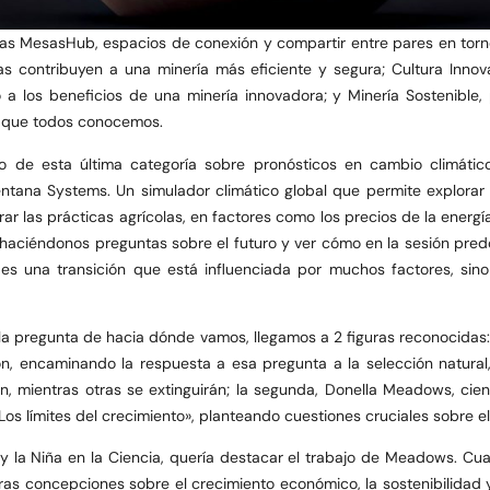
s MesasHub, espacios de conexión y compartir entre pares en torno a
s contribuyen a una minería más eficiente y segura; Cultura Inno
 los beneficios de una minería innovadora; y Minería Sostenible, p
o que todos conocemos.
co de esta última categoría sobre pronósticos en cambio climáti
 Ventana Systems. Un simulador climático global que permite explorar 
rar las prácticas agrícolas, en factores como los precios de la energía
ir haciéndonos preguntas sobre el futuro y ver cómo en la sesión p
 es una transición que está influenciada por muchos factores, si
a pregunta de hacia dónde vamos, llegamos a 2 figuras reconocidas: 
ción, encaminando la respuesta a esa pregunta a la selección natura
n, mientras otras se extinguirán; la segunda, Donella Meadows, cie
os límites del crecimiento», planteando cuestiones cruciales sobre e
 y la Niña en la Ciencia, quería destacar el trabajo de Meadows. Cua
ras concepciones sobre el crecimiento económico, la sostenibilidad