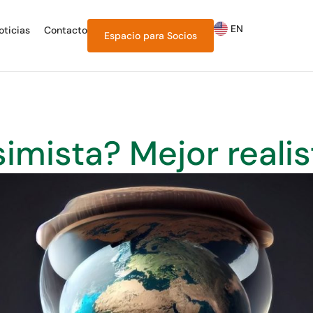
EN
oticias
Contacto
Espacio para
Socios
imista? Mejor realis