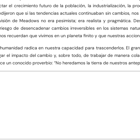
ar el crecimiento futuro de la población, la industrialización, la p
ijeron que si las tendencias actuales continuaban sin cambios, nos d
isión de Meadows no era pesimista; era realista y pragmática. Desa
riesgo de desencadenar cambios irreversibles en los sistemas natur
s nos recuerdan que vivimos en un planeta finito y que nuestras accio
humanidad radica en nuestra capacidad para trascenderlos. El gran r
r el impacto del cambio y, sobre todo, de trabajar de manera colabo
ce un conocido proverbio: “No heredamos la tierra de nuestros ante