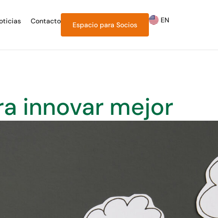
EN
oticias
Contacto
Espacio para
Socios
ra innovar mejor